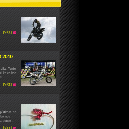
[VÍCE]
 2010
bike. Tento
ci že co kde
i...
[VÍCE]
 pístkem. Se
ýbornou
t pouze ...
[VÍCE]