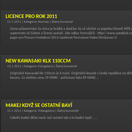
LICENCE PRO ROK 2011
13.1.2011 | Kategorie: Novinky | Žádný komentář
Znovu připomínám že zima je krátká a doufám že už všichni co pojedou hlavně MČR 
supermoto už žádost o licenci poslali. Zde odkaz formulářů - http://www.autoklub.
page=acr/fmsacr/motokros/2011/spolecne/formulare/index.htm&asoc=3
NEW KAWASAKI KLX 110CCM
13.1.2011 | Kategorie: Fotogalerie | Žádný komentář
Originální Kawasaki klx 110ccm je k mání. Originální kousek v české republice na dirt
bazaru. Za skvělou cenu 39 000kč - pořizovací byla 89 000kč....
MAKEJ KDYŽ SE OSTATNÍ BAVÍ
12.1.2011 | Kategorie: Videogalerie | Žádný komentář
Cokoliv budeš dělat navíc než ostatní tak o to budeš lepší ......