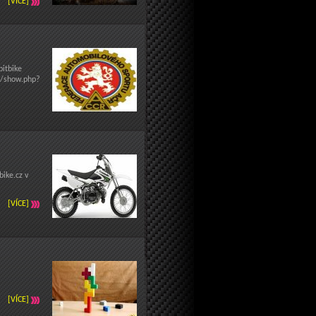
[VÍCE]
pitbike
cz/show.php?
bike.cz v
[VÍCE]
[VÍCE]