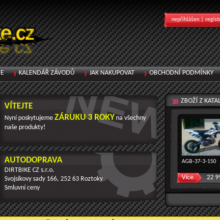
nepřihlášen |
regist
IE
KALENDÁŘ ZÁVODŮ
JAK NAKUPOVAT
OBCHODNÍ PODMÍNKY
ZBOŽÍ Z KAT
VÍTEJTE
ZÁRUKU 3 ROKY
Nyní poskytujeme
na všechny
naše produkty!
AUTODOPRAVA
AGB-37-3-150
DIRTBIKE CZ s.r.o.
Více
22 9
Svojsíkovy sady 166, 252 63 Roztoky
Smluvní ceny