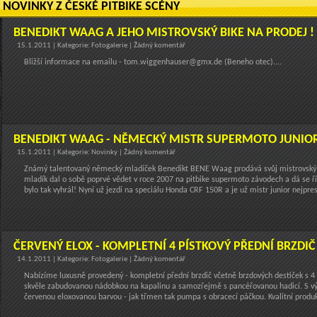
NOVINKY Z ČESKÉ PITBIKE SCÉNY
BENEDIKT WAAG A JEHO MISTROVSKÝ BIKE NA PRODEJ !
15.1.2011 | Kategorie: Fotogalerie | Žádný komentář
Bližší informace na emailu - tom.wiggenhauser@gmx.de (Beneho otec)....
BENEDIKT WAAG - NĚMECKÝ MISTR SUPERMOTO JUNIOR
15.1.2011 | Kategorie: Novinky | Žádný komentář
Známý talentovaný německý mladíček Benedikt BENE Waag prodává svůj mistrovský 
mladík dal o sobě poprvé vědet v roce 2007 na pitbike supermoto závodech a dá se ří
bylo tak vyhrál! Nyní už jezdí na speciálu Honda CRF 150R a je už mistr junior nejprest
ČERVENÝ ELOX - KOMPLETNÍ 4 PÍSTKOVÝ PŘEDNÍ BRZDIČ
14.1.2011 | Kategorie: Fotogalerie | Žádný komentář
Nabízíme luxusně provedený - kompletní přední brzdič včetně brzdových destiček s 4
skvěle zabudovanou nádobkou na kapalinu a samozřejmě s pancéřovanou hadicí. S v
červenou eloxovanou barvou - jak třmen tak pumpa s obracecí páčkou. Kvalitní produk