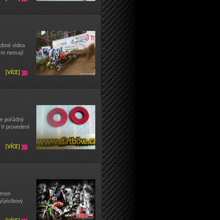
obné videa
tam nemají
[VÍCE]
se pořádný
 V provedení
[VÍCE]
třmen
řpístkový