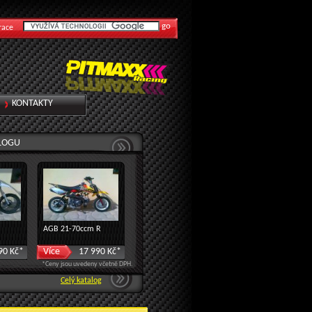
race
KONTAKTY
ALOGU
AGB 21-70ccm R
90 Kč*
Více
17 990 Kč*
*Ceny jsou uvedeny včetně DPH.
Celý katalog