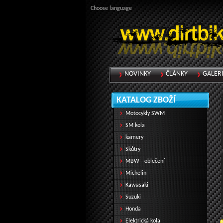
Choose language
NOVINKY
ČLÁNKY
GALER
KATALOG ZBOŽÍ
Motocykly SWM
SM kola
kamery
Skůtry
MBW - oblečení
Michelin
Kawasaki
Suzuki
Honda
Elektrická kola