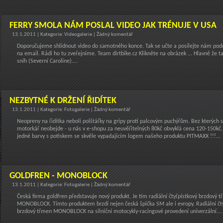
FERRY SMOLA NÁM POSLAL VIDEO JAK TRÉNUJE V USA
13.1.2011 | Kategorie: Videogalerie | Žádný komentář
Doporučujeme shlídnout video do samotného konce. Tak se učte a posílejte nám pod
na email. Rádi ho tu zveřejníme. Team dirtbike.cz Klikněte na obrázek ... Hlavně že 
sníh (Severní Caroline)....
NEZBYTNÉ K DRŽENÍ ŘIDÍTEK
13.1.2011 | Kategorie: Fotogalerie | Žádný komentář
Neopreny na řidítka neboli polštářky na gripy proti palcovým puchýřům. Bez kterých 
motorkář neobejde - u nás v e-shopu za neuvěřitelných 80kč obvyklá cena 120-150kč.
jedné barvy s potiskem se skvěle vypadajícím logem našeho produktu PITMAXX !!!...
GOLDFREN - MONOBLOCK
13.1.2011 | Kategorie: Fotogalerie | Žádný komentář
Česká firma goldfren představuje nový produkt. Je tím radiální čtyřpístkový brzdový 
MONOBLOCK. Tímto produktem brzdí nejen česká špička SM ale i evropy. Radiální čty
brzdový třmen MONOBLOCK na silniční motocykly-racingové provedení univerzální....