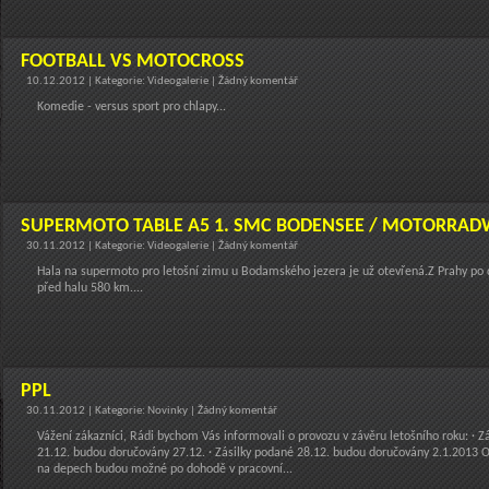
FOOTBALL VS MOTOCROSS
10.12.2012 | Kategorie: Videogalerie | Žádný komentář
Komedie - versus sport pro chlapy...
SUPERMOTO TABLE A5 1. SMC BODENSEE / MOTORRAD
30.11.2012 | Kategorie: Videogalerie | Žádný komentář
Hala na supermoto pro letošní zimu u Bodamského jezera je už otevřená.Z Prahy po d
před halu 580 km....
PPL
30.11.2012 | Kategorie: Novinky | Žádný komentář
Vážení zákazníci, Rádi bychom Vás informovali o provozu v závěru letošního roku: · Z
21.12. budou doručovány 27.12. · Zásilky podané 28.12. budou doručovány 2.1.2013 
na depech budou možné po dohodě v pracovní...