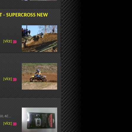
T - SUPERCROSS NEW
[VÍCE]
[VÍCE]
0,-Kč...
[VÍCE]