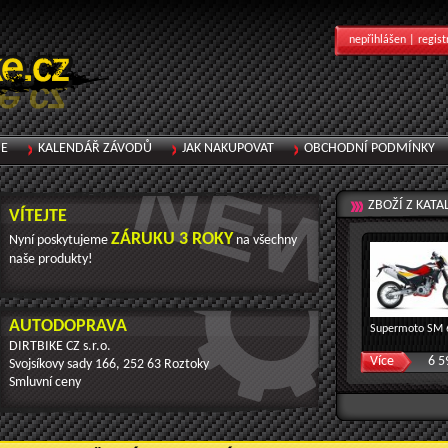
nepřihlášen |
regist
IE
KALENDÁŘ ZÁVODŮ
JAK NAKUPOVAT
OBCHODNÍ PODMÍNKY
ZBOŽÍ Z KAT
VÍTEJTE
ZÁRUKU 3 ROKY
Nyní poskytujeme
na všechny
naše produkty!
AUTODOPRAVA
Supermoto SM 
DIRTBIKE CZ s.r.o.
Více
6 5
Svojsíkovy sady 166, 252 63 Roztoky
Smluvní ceny