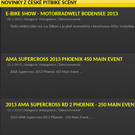
NOVINKY Z ČESKÉ PITBIKE SCÉNY
E-BIKE SHOW - MOTORRADWELT BODENSEE 2013
28.1.2013 | Kategorie: Videogalerie | Žádný komentář
Tento elektro bike má cca 50koní a je plně srovnatelný s benzínovou 450cc motorkou..
AMA SUPERCROSS 2013 PHOENIX 450 MAIN EVENT
15.1.2013 | Kategorie: Videogalerie | Žádný komentář
AMA Supercross 2013 Phoenix 450 Main Event ...
2013 AMA SUPERCROSS RD 2 PHOENIX - 250 MAIN EVEN
15.1.2013 | Kategorie: Videogalerie | Žádný komentář
2013 AMA Supercross Rd 2 Phoenix - 250 Main Event ...