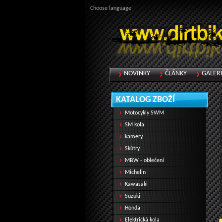
Choose language
NOVINKY
ČLÁNKY
GALER
KATALOG ZBOŽÍ
Motocykly SWM
SM kola
kamery
Skůtry
MBW - oblečení
Michelin
Kawasaki
Suzuki
Honda
Elektrická kola