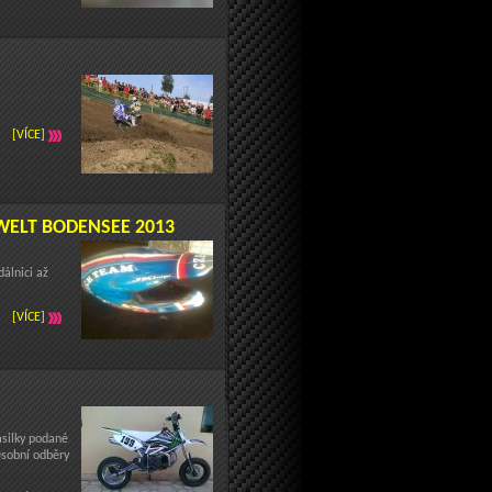
[VÍCE]
WELT BODENSEE 2013
álnici až
[VÍCE]
ásilky podané
Osobní odběry