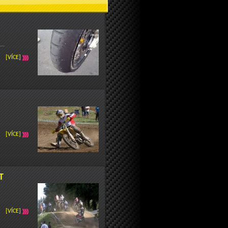
..
[VÍCE]
[VÍCE]
T
[VÍCE]