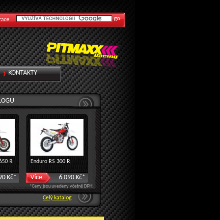
race
KONTAKTY
ALOGU
650 R
Enduro RS 300 R
90 Kč*
Více
6 090 Kč*
*Ceny jsou uvedeny včetně DPH.
Celý katalog