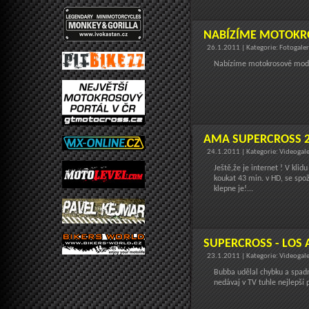
NABÍZÍME MOTOKR
26.1.2011 | Kategorie: Fotogale
Nabízíme motokrosové mode
AMA SUPERCROSS 2
24.1.2011 | Kategorie: Videogal
Ještě,že je internet ! V kli
koukat 43 min. v HD, se spo
klepne je!...
SUPERCROSS - LOS 
23.1.2011 | Kategorie: Videogal
Bubba udělal chybku a spadn
nedávaj v TV tuhle nejlepší 