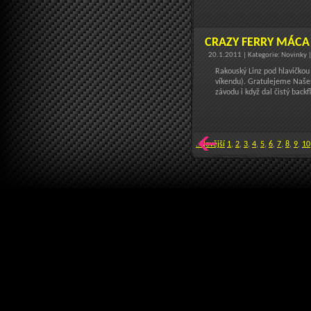
CRAZY FERRY MÁCA 
20.1.2011 | Kategorie: Novinky 
Rakouský Linz pod hlavičkou
víkendu). Gratulejeme Naše
závodu i když dal čistý backf
..Novější
1
,
2
,
3
,
4
,
5
,
6
,
7
,
8
,
9
,
10