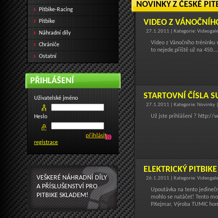
NOVINKY Z ČESKÉ PIT
Pitbike-Racing
VIDEO Z VÁNOČNÍHO
Pitbike
27.1.2011 | Kategorie: Videogal
Náhradní díly
Video z Vánočního tréninku 
Chrániče
to nejede,příště už na 450...
Ostatní
PŘIHLÁŠENÍ
STARTOVNÍ ČÍSLA 
Uživatelské jméno
27.1.2011 | Kategorie: Novinky 
Už jste prihlášení ? http:/
Heslo
registrace
ELEKTRICKÝ PITBIK
VEŠKERÉ NÁHRADNÍ DÍLY
26.1.2011 | Kategorie: Videogale
A PŘÍSLUŠENSTVÍ PRO
Upoutávka na tento jedinečný
PITBIKE SKLADEM!
mohlo se natáčet! Tento mod
P.Kejmar, Výroba TUMIC hom