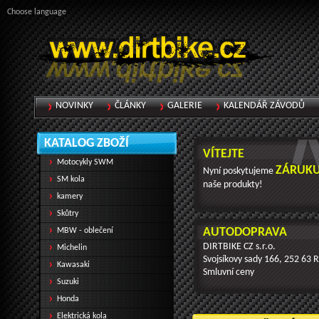
Choose language
NOVINKY
ČLÁNKY
GALERIE
KALENDÁŘ ZÁVODŮ
KATALOG ZBOŽÍ
VÍTEJTE
Motocykly SWM
ZÁRUKU
Nyní poskytujeme
SM kola
naše produkty!
kamery
Skůtry
AUTODOPRAVA
MBW - oblečení
DIRTBIKE CZ s.r.o.
Michelin
Svojsíkovy sady 166, 252 63 
Kawasaki
Smluvní ceny
Suzuki
Honda
Elektrická kola