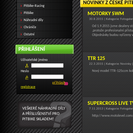
NOVINKY Z ČESKÉ PIT
Pitbike-Racing
MOTORKY SWM
Pitbike
30.8.2015 | Kategorie: Fotogale
Náhradní díly
Od 1.9.2015 jsme dealery s
Chrániče
,protože profesionalní příst
Ostatní
Objednávky budou vyřízeny 
PŘIHLÁŠENÍ
TTR 125
Uživatelské jméno
22.3.2015 | Kategorie: Novinky 
Nový model TTR-125ccm kol
Heslo
registrace
SUPERCROSS LIVE T
VEŠKERÉ NÁHRADNÍ DÍLY
7.11.2013 | Kategorie: Fotogale
A PŘÍSLUŠENSTVÍ PRO
http://www.motolevel.com/cl
PITBIKE SKLADEM!