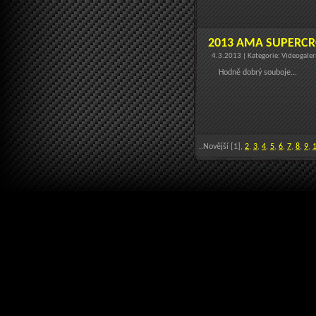
2013 AMA SUPERCRO
4.3.2013 | Kategorie: Videogale
Hodně dobrý souboje...
..Novější [1],
2
,
3
,
4
,
5
,
6
,
7
,
8
,
9
,