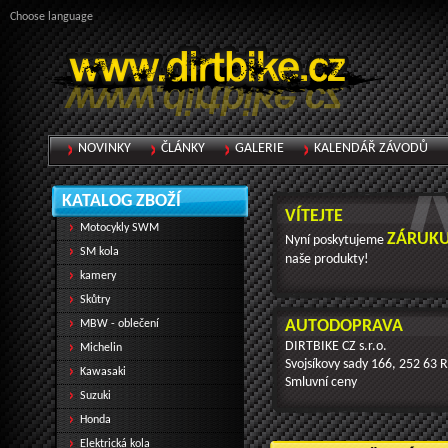
Choose language
NOVINKY
ČLÁNKY
GALERIE
KALENDÁŘ ZÁVODŮ
KATALOG ZBOŽÍ
VÍTEJTE
Motocykly SWM
ZÁRUKU
Nyní poskytujeme
SM kola
naše produkty!
kamery
Skůtry
AUTODOPRAVA
MBW - oblečení
DIRTBIKE CZ s.r.o.
Michelin
Svojsíkovy sady 166, 252 63 
Kawasaki
Smluvní ceny
Suzuki
Honda
Elektrická kola