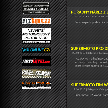
POŘÁDNÝ NÁŘEZ Z 
7.11.2013 | Kategorie: Videogal
Super nápad a perfektní vide
SUPERMOTO PRO D
22.10.2013 | Kategorie: Fotogal
POZVÁNKA – 2-hodinový závo
sezóny pro všechny motardov
konat již tuto sobotu 26.10.
SUPERMOTO FIM W
19.10.2013 | Kategorie: Videoga
Supermoto FIM World Champ