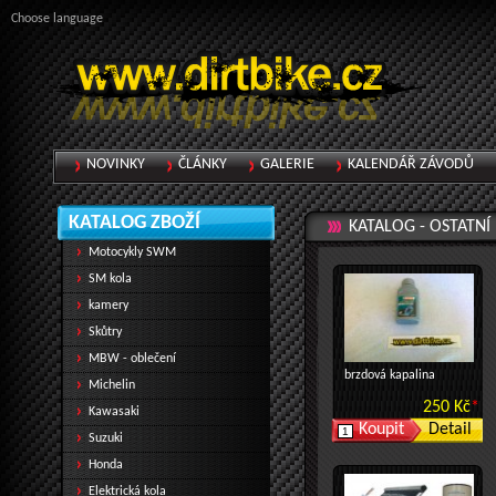
Choose language
NOVINKY
ČLÁNKY
GALERIE
KALENDÁŘ ZÁVODŮ
KATALOG ZBOŽÍ
KATALOG -
OSTATNÍ
Motocykly SWM
SM kola
kamery
Skůtry
MBW - oblečení
brzdová kapalina
Michelin
250 Kč
*
Kawasaki
Detail
Suzuki
Honda
Elektrická kola