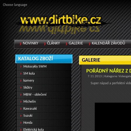
Choose language
NOVINKY
ČLÁNKY
GALERIE
KALENDÁŘ ZÁVODŮ
KATALOG ZBOŽÍ
GALERIE
Motocykly SWM
POŘÁDNÝ NÁŘEZ Z 
SM kola
7.11.2013 | Kategorie: Videogale
kamery
Super nápad a perfektní vid
Skůtry
MBW - oblečení
Michelin
Kawasaki
Suzuki
Honda
Elektrická kola