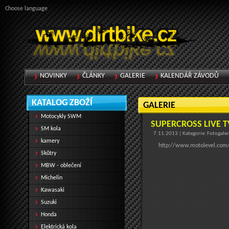
Choose language
NOVINKY
ČLÁNKY
GALERIE
KALENDÁŘ ZÁVODŮ
KATALOG ZBOŽÍ
GALERIE
Motocykly SWM
SUPERCROSS LIVE T
SM kola
7.11.2013 | Kategorie: Fotogaler
kamery
http://www.motolevel.com/c
Skůtry
MBW - oblečení
Michelin
Kawasaki
Suzuki
Honda
Elektrická kola