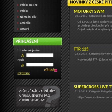
NOVINKY Z ČESKÉ PIT
Pitbike-Racing
MOTORKY SWM
Pitbike
30.8.2015 | Kategorie: Fotogale
Náhradní díly
Od 1.9.2015 jsme dealery s
Chrániče
,protože profesionalní příst
Ostatní
Objednávky budou vyřízeny 
PŘIHLÁŠENÍ
TTR 125
Uživatelské jméno
22.3.2015 | Kategorie: Novinky 
Nový model TTR-125ccm kol
Heslo
registrace
SUPERCROSS LIVE T
VEŠKERÉ NÁHRADNÍ DÍLY
7.11.2013 | Kategorie: Fotogale
A PŘÍSLUŠENSTVÍ PRO
http://www.motolevel.com/cl
PITBIKE SKLADEM!