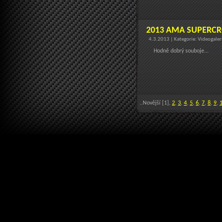
2013 AMA SUPERCRO
4.3.2013 | Kategorie: Videogale
Hodně dobrý souboje...
..Novější [1],
2
,
3
,
4
,
5
,
6
,
7
,
8
,
9
,