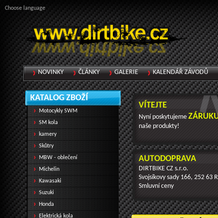
Choose language
NOVINKY
ČLÁNKY
GALERIE
KALENDÁŘ ZÁVODŮ
KATALOG ZBOŽÍ
VÍTEJTE
Motocykly SWM
ZÁRUKU
Nyní poskytujeme
SM kola
naše produkty!
kamery
Skůtry
AUTODOPRAVA
MBW - oblečení
DIRTBIKE CZ s.r.o.
Michelin
Svojsíkovy sady 166, 252 63 
Kawasaki
Smluvní ceny
Suzuki
Honda
Elektrická kola