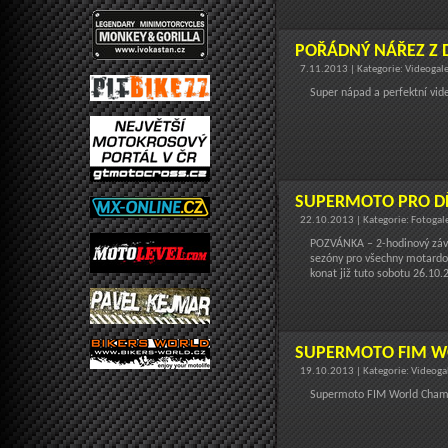
POŘÁDNÝ NÁŘEZ Z 
7.11.2013 | Kategorie: Videogal
Super nápad a perfektní vide
SUPERMOTO PRO D
22.10.2013 | Kategorie: Fotogal
POZVÁNKA – 2-hodinový závo
sezóny pro všechny motardov
konat již tuto sobotu 26.10.
SUPERMOTO FIM W
19.10.2013 | Kategorie: Videoga
Supermoto FIM World Champ