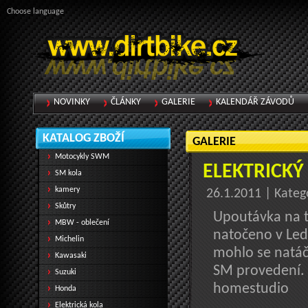
Choose language
NOVINKY
ČLÁNKY
GALERIE
KALENDÁŘ ZÁVODŮ
KATALOG ZBOŽÍ
GALERIE
Motocykly SWM
ELEKTRICKÝ
SM kola
kamery
26.1.2011 | Kateg
Skůtry
Upoutávka na te
MBW - oblečení
natočeno v Ledn
Michelin
mohlo se natáč
Kawasaki
SM provedení. 
Suzuki
homestudio
Honda
Elektrická kola