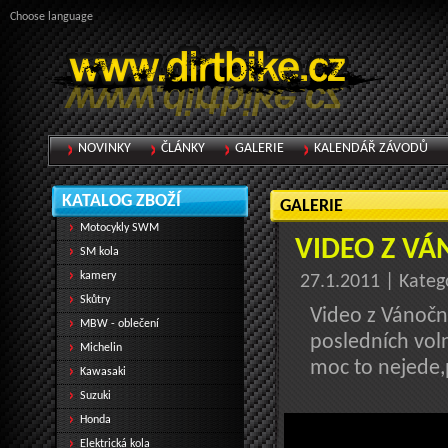
Choose language
NOVINKY
ČLÁNKY
GALERIE
KALENDÁŘ ZÁVODŮ
KATALOG ZBOŽÍ
GALERIE
Motocykly SWM
VIDEO Z VÁ
SM kola
kamery
27.1.2011 | Kateg
Skůtry
Video z Vánoční
MBW - oblečení
posledních vol
Michelin
moc to nejede,p
Kawasaki
Suzuki
Honda
Elektrická kola