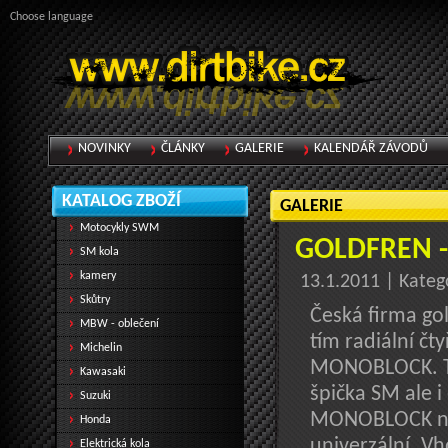
Choose language
NOVINKY
ČLÁNKY
GALERIE
KALENDÁŘ ZÁVODŮ
KATALOG ZBOŽÍ
GALERIE
Motocykly SWM
GOLDFREN 
SM kola
kamery
13.1.2011 | Kateg
Skůtry
Česká firma go
MBW - oblečení
tím radiální čt
Michelin
MONOBLOCK. Tí
Kawasaki
špička SM ale i
Suzuki
MONOBLOCK na 
Honda
univerzální. V
Elektrická kola