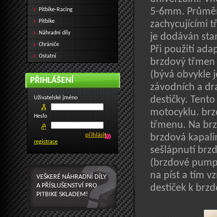
Pitbike-Racing
5-6mm. Průměr
Pitbike
zachycujícími t
Náhradní díly
je dodáván sta
Chrániče
Při použití ada
Ostatní
brzdový třmen 
(bývá obvykle j
PŘIHLÁŠENÍ
závodních a dr
Uživatelské jméno
destičky. Tent
motocyklu. brz
Heslo
třmenu. Na brz
brzdová kapali
registrace
sešlápnutí brz
(brzdové pumpě
na píst a tím v
VEŠKERÉ NÁHRADNÍ DÍLY
A PŘÍSLUŠENSTVÍ PRO
destiček k brz
PITBIKE SKLADEM!