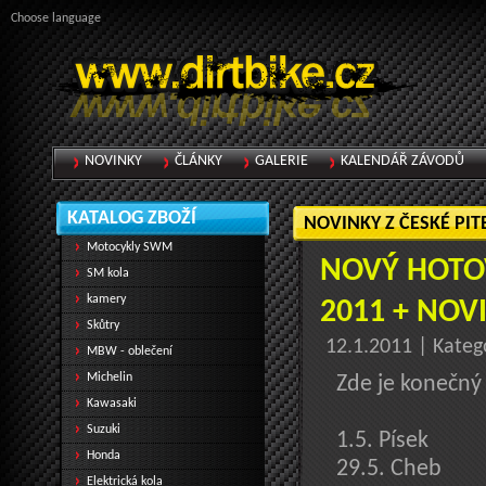
Choose language
NOVINKY
ČLÁNKY
GALERIE
KALENDÁŘ ZÁVODŮ
KATALOG ZBOŽÍ
NOVINKY Z ČESKÉ PIT
Motocykly SWM
NOVÝ HOTO
SM kola
kamery
2011 + NOV
Skůtry
12.1.2011 | Kateg
MBW - oblečení
Michelin
Zde je konečný
Kawasaki
Suzuki
1.5. Písek
Honda
29.5. Cheb
Elektrická kola