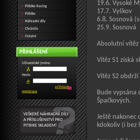
19.6. Vysoké M
Pitbike-Racing
17.7. Vyškov
Pitbike
6.8. Sosnová (
Náhradní díly
25.9. Sosnová
Chrániče
Ostatní
Absolutní vítěz
PŘIHLÁŠENÍ
Vítěz S1 získá 
Uživatelské jméno
Heslo
Vítěz S2 obdrž
Bude vypsána c
registrace
Špačkových.
VEŠKERÉ NÁHRADNÍ DÍLY
Ještě nakonec 
A PŘÍSLUŠENSTVÍ PRO
kdokoliv (i bez 
PITBIKE SKLADEM!