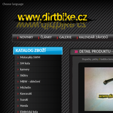
Choose language
NOVINKY
ČLÁNKY
GALERIE
KALENDÁŘ ZÁVODŮ
KATALOG ZBOŽÍ
DETAIL PRODUKTU 
Motocykly SWM
Stupačky, páčky
/
řadička čer
SM kola
kamery
Skůtry
MBW - oblečení
Michelin
Kawasaki
Suzuki
Honda
Elektrická kola