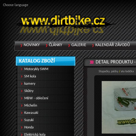
Choose language
NOVINKY
ČLÁNKY
GALERIE
KALENDÁŘ ZÁVODŮ
KATALOG ZBOŽÍ
DETAIL PRODUKTU 
Motocykly SWM
Stupačky, páčky
/
alu řadička
SM kola
kamery
Skůtry
MBW - oblečení
Michelin
Kawasaki
Suzuki
Honda
Elektrická kola