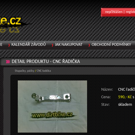
nepřihlášen |
regist
IE
KALENDÁŘ ZÁVODŮ
JAK NAKUPOVAT
OBCHODNÍ PODMÍNKY
DETAIL PRODUKTU -
CNC ŘADIČKA
Stupačky, páčky
/
CNC řadička
Název:
CNC řadič
Cena:
590,- Kč
s
Stav:
skladem