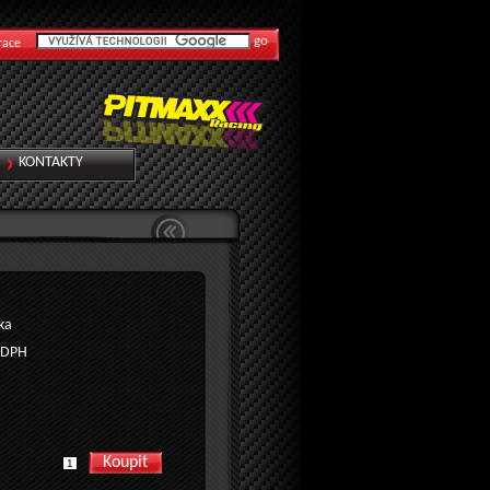
race
KONTAKTY
ka
 DPH