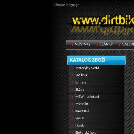
Choose language
NOVINKY
ČLÁNKY
GALER
KATALOG ZBOŽÍ
Motocykly SWM
SM kola
kamery
Skůtry
MBW - oblečení
Michelin
Kawasaki
Suzuki
Honda
Elektrická kola