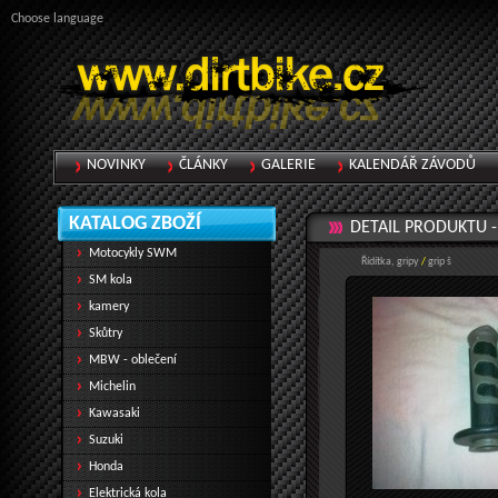
Choose language
NOVINKY
ČLÁNKY
GALERIE
KALENDÁŘ ZÁVODŮ
KATALOG ZBOŽÍ
DETAIL PRODUKTU 
Motocykly SWM
Řídítka, gripy
/
grip š
SM kola
kamery
Skůtry
MBW - oblečení
Michelin
Kawasaki
Suzuki
Honda
Elektrická kola