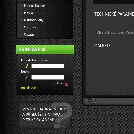
Pitbike-Racing
Pitbike
TECHNICKÉ PARAM
Náhradní díly
Chrániče
Chrániče proti puchýřům
Ostatní
GALERIE
PŘIHLÁŠENÍ
Uživatelské jméno
Heslo
registrace
VEŠKERÉ NÁHRADNÍ DÍLY
A PŘÍSLUŠENSTVÍ PRO
PITBIKE SKLADEM!