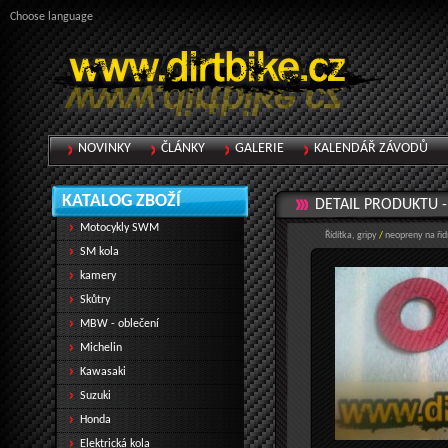
Choose language
NOVINKY
ČLÁNKY
GALERIE
KALENDÁŘ ZÁVODŮ
KATALOG ZBOŽÍ
DETAIL PRODUKTU 
Motocykly SWM
Řídítka, gripy
/
neopreny na řid
SM kola
kamery
Skůtry
MBW - oblečení
Michelin
Kawasaki
Suzuki
Honda
Elektrická kola