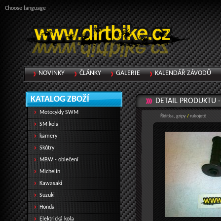
Choose language
NOVINKY
ČLÁNKY
GALERIE
KALENDÁŘ ZÁVODŮ
KATALOG ZBOŽÍ
DETAIL PRODUKTU 
Motocykly SWM
Řídítka, gripy
/
rukojetě
SM kola
kamery
Skůtry
MBW - oblečení
Michelin
Kawasaki
Suzuki
Honda
Elektrická kola