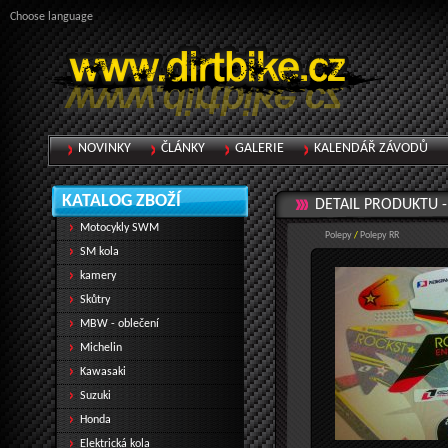
Choose language
NOVINKY
ČLÁNKY
GALERIE
KALENDÁŘ ZÁVODŮ
KATALOG ZBOŽÍ
DETAIL PRODUKTU 
Motocykly SWM
Polepy
/
Polepy RR
SM kola
kamery
Skůtry
MBW - oblečení
Michelin
Kawasaki
Suzuki
Honda
Elektrická kola