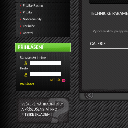
Pitbike-Racing
Pitbike
TECHNICKÉ PARAM
Náhradní díly
Chrániče
Vysoce kvalitní polepy na
Ostatní
GALERIE
PŘIHLÁŠENÍ
Uživatelské jméno
Heslo
registrace
VEŠKERÉ NÁHRADNÍ DÍLY
A PŘÍSLUŠENSTVÍ PRO
PITBIKE SKLADEM!