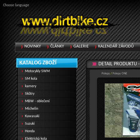
Choose language
NOVINKY
ČLÁNKY
GALERIE
KALENDÁŘ ZÁVODŮ
KATALOG ZBOŽÍ
DETAIL PRODUKTU 
Motocykly SWM
Polepy
/
Polepy ONE
SM kola
kamery
Skůtry
MBW - oblečení
Michelin
Kawasaki
Suzuki
Honda
Elektrická kola