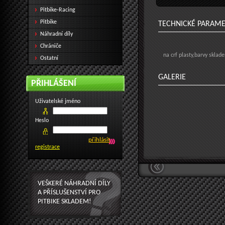
Pitbike-Racing
Pitbike
TECHNICKÉ PARAM
Náhradní díly
Chrániče
na crf plasty,barvy sklad
Ostatní
GALERIE
PŘIHLÁŠENÍ
Uživatelské jméno
Heslo
registrace
VEŠKERÉ NÁHRADNÍ DÍLY
A PŘÍSLUŠENSTVÍ PRO
PITBIKE SKLADEM!