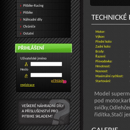
Pitbike-Racing
Pitbike
TECHNICKÉ
Náhradní díly
Chrániče
Motor:
Ostatní
Výkon:
Přední kolo:
Zadní kolo:
PŘIHLÁŠENÍ
Brzdy:
Řazení:
Uživatelské jméno
Převodovka:
Hmotnost:
Heslo
Nosnost:
Maximální rychlost:
Startování:
registrace
Model supermot
pod motor,karb
VEŠKERÉ NÁHRADNÍ DÍLY
svičky,Odlehč
A PŘÍSLUŠENSTVÍ PRO
řidítka,Stačí j
PITBIKE SKLADEM!