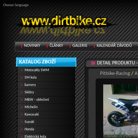
Choose language
NOVINKY
ČLÁNKY
GALERIE
KALENDÁŘ ZÁVODŮ
KATALOG ZBOŽÍ
DETAIL PRODUKTU 
Motocykly SWM
Pitbike-Racing
/
A
SM kola
kamery
Skůtry
MBW - oblečení
Michelin
Kawasaki
Suzuki
Honda
Elektrická kola