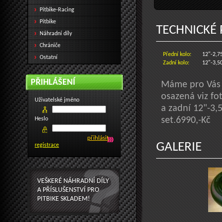
Pitbike-Racing
Pitbike
TECHNICKÉ
Náhradní díly
Chrániče
Přední kolo:
12"-2,7
Ostatní
Zadní kolo:
12"-3,5
PŘIHLÁŠENÍ
Máme pro Vás 
osazená viz fo
Uživatelské jméno
a zadní 12"-3,
set.6990,-Kč
Heslo
GALERIE
registrace
VEŠKERÉ NÁHRADNÍ DÍLY
A PŘÍSLUŠENSTVÍ PRO
PITBIKE SKLADEM!