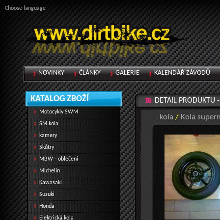
Choose language
NOVINKY
ČLÁNKY
GALERIE
KALENDÁŘ ZÁVODŮ
KATALOG ZBOŽÍ
DETAIL PRODUKTU 
Motocykly SWM
kola
/
Kola super
SM kola
kamery
Skůtry
MBW - oblečení
Michelin
Kawasaki
Suzuki
Honda
Elektrická kola