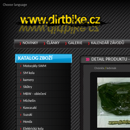
Choose language
NOVINKY
ČLÁNKY
GALERIE
KALENDÁŘ ZÁVODŮ
KATALOG ZBOŽÍ
DETAIL PRODUKTU 
Motocykly SWM
Chrániče
/
ledvinák
SM kola
kamery
Skůtry
MBW - oblečení
Michelin
Kawasaki
Suzuki
Honda
Elektrická kola