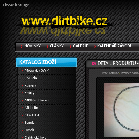
Choose language
NOVINKY
ČLÁNKY
GALERIE
KALENDÁŘ ZÁVODŮ
KATALOG ZBOŽÍ
DETAIL PRODUKTU 
Motocykly SWM
Brzdy, kotouče
/
brzdová hadic
SM kola
kamery
Skůtry
MBW - oblečení
Michelin
Kawasaki
Suzuki
Honda
Elektrická kola