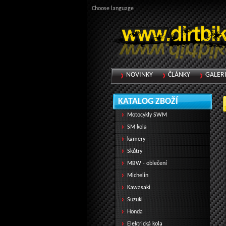
Choose language
NOVINKY
ČLÁNKY
GALER
KATALOG ZBOŽÍ
Motocykly SWM
SM kola
kamery
Skůtry
MBW - oblečení
Michelin
Kawasaki
Suzuki
Honda
Elektrická kola