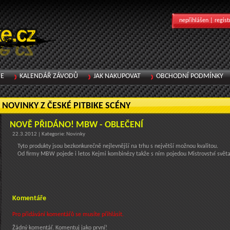
nepřihlášen |
regist
IE
KALENDÁŘ ZÁVODŮ
JAK NAKUPOVAT
OBCHODNÍ PODMÍNKY
NOVINKY Z ČESKÉ PITBIKE SCÉNY
NOVĚ PŘIDÁNO! MBW - OBLEČENÍ
22.3.2012 | Kategorie: Novinky
Tyto produkty jsou bezkonkurečně nejlevnější na trhu s největší možnou kvalitou.
Od firmy MBW pojede i letos Kejmi kombinézy takže s ním pojedou Mistrovství světa
Komentáře
Pro přidávání komentářů se musíte přihlásit.
Žádný komentář. Komentuj jako první!