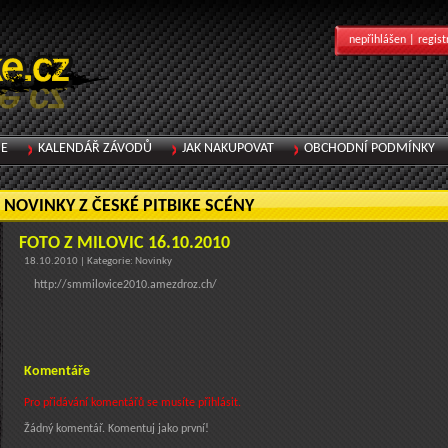
nepřihlášen |
regist
IE
KALENDÁŘ ZÁVODŮ
JAK NAKUPOVAT
OBCHODNÍ PODMÍNKY
NOVINKY Z ČESKÉ PITBIKE SCÉNY
FOTO Z MILOVIC 16.10.2010
18.10.2010 | Kategorie: Novinky
http://smmilovice2010.amezdroz.ch/
Komentáře
Pro přidávání komentářů se musíte přihlásit.
Žádný komentář. Komentuj jako první!