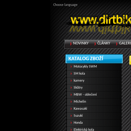
Choose language
NOVINKY
ČLÁNKY
GALER
KATALOG ZBOŽÍ
Motocykly SWM
SM kola
kamery
Skůtry
MBW - oblečení
Michelin
Kawasaki
Suzuki
Honda
Elektrická kola