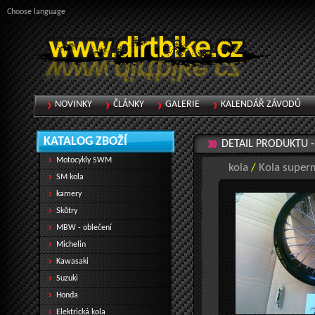
Choose language
NOVINKY
ČLÁNKY
GALERIE
KALENDÁŘ ZÁVODŮ
KATALOG ZBOŽÍ
DETAIL PRODUKTU 
Motocykly SWM
kola
/
Kola superm
SM kola
kamery
Skůtry
MBW - oblečení
Michelin
Kawasaki
Suzuki
Honda
Elektrická kola