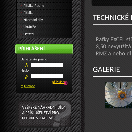
Pitbike-Racing
Pitbike
TECHNICKÉ
Náhradní díly
Chrániče
Ostatní
Rafky EXCEL st
3,50,nevyužitá
PŘIHLÁŠENÍ
RMZ a nebo dle
Uživatelské jméno
GALERIE
Heslo
registrace
VEŠKERÉ NÁHRADNÍ DÍLY
A PŘÍSLUŠENSTVÍ PRO
PITBIKE SKLADEM!