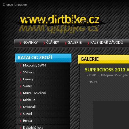
Choose language
NOVINKY
ČLÁNKY
GALERIE
KALENDÁŘ ZÁVODŮ
KATALOG ZBOŽÍ
GALERIE
Motocykly SWM
SUPERCROSS 2013 
SM kola
5.2.2013 | Kategorie: Videogaler
kamery
450cc
Skůtry
MBW - oblečení
Michelin
Kawasaki
Suzuki
Honda
Elektrická kola