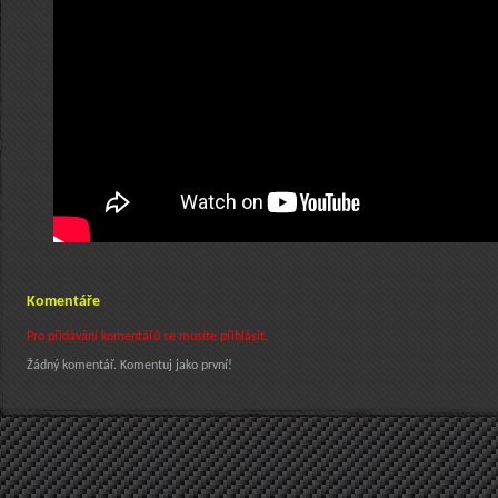
Komentáře
Pro přidávání komentářů se musíte přihlásit.
Žádný komentář. Komentuj jako první!