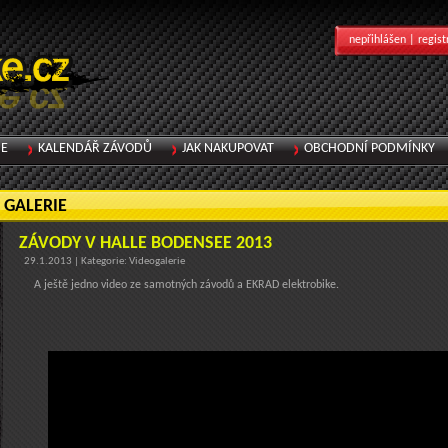
nepřihlášen |
regist
IE
KALENDÁŘ ZÁVODŮ
JAK NAKUPOVAT
OBCHODNÍ PODMÍNKY
GALERIE
ZÁVODY V HALLE BODENSEE 2013
29.1.2013 | Kategorie: Videogalerie
A ještě jedno video ze samotných závodů a EKRAD elektrobike.