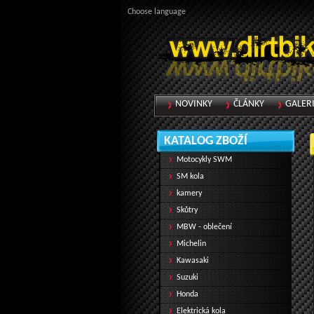
Choose language
NOVINKY
ČLÁNKY
GALER
KATALOG ZBOŽÍ
Motocykly SWM
SM kola
kamery
Skůtry
MBW - oblečení
Michelin
Kawasaki
Suzuki
Honda
Elektrická kola