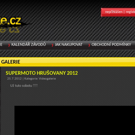
nepřihlášen |
regist
IE
KALENDÁŘ ZÁVODŮ
JAK NAKUPOVAT
OBCHODNÍ PODMÍNKY
GALERIE
SUPERMOTO HRUŠOVANY 2012
25.7.2012 | Kategorie: Videogalerie
Už tuto sobotu !!!!