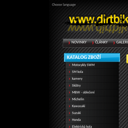
Choose language
NOVINKY
ČLÁNKY
GALER
KATALOG ZBOŽÍ
Motocykly SWM
SM kola
kamery
Skůtry
MBW - oblečení
Michelin
Kawasaki
Suzuki
Honda
Elektrická kola