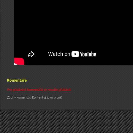
Komentáře
Pro přidávání komentářů se musíte přihlásit.
Žádný komentář. Komentuj jako první!