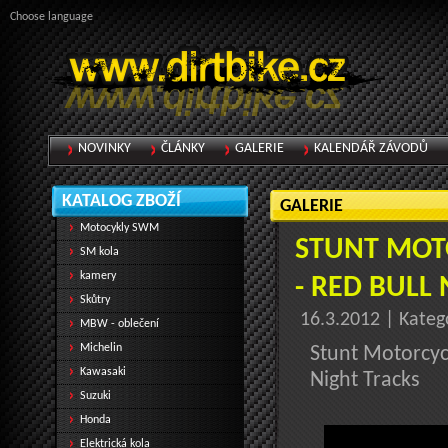
Choose language
NOVINKY
ČLÁNKY
GALERIE
KALENDÁŘ ZÁVODŮ
KATALOG ZBOŽÍ
GALERIE
Motocykly SWM
STUNT MOT
SM kola
kamery
- RED BULL
Skůtry
16.3.2012 | Kateg
MBW - oblečení
Michelin
Stunt Motorcyc
Kawasaki
Night Tracks
Suzuki
Honda
Elektrická kola