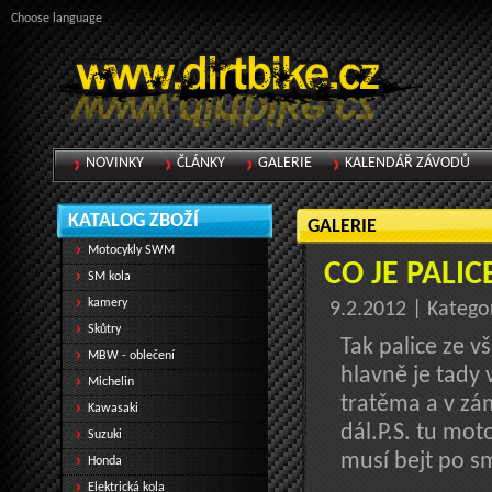
Choose language
NOVINKY
ČLÁNKY
GALERIE
KALENDÁŘ ZÁVODŮ
KATALOG ZBOŽÍ
GALERIE
Motocykly SWM
CO JE PALIC
SM kola
kamery
9.2.2012 | Katego
Skůtry
Tak palice ze v
MBW - oblečení
hlavně je tady
Michelin
tratěma a v zá
Kawasaki
dál.P.S. tu mo
Suzuki
musí bejt po sm
Honda
Elektrická kola