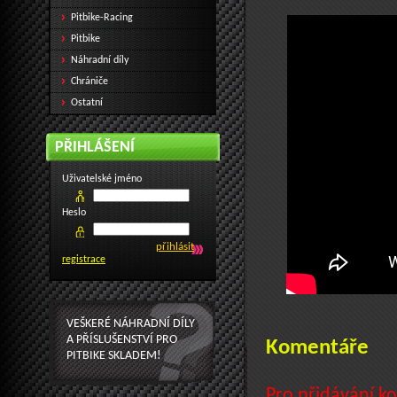
Pitbike-Racing
Pitbike
Náhradní díly
Chrániče
Ostatní
PŘIHLÁŠENÍ
Uživatelské jméno
Heslo
registrace
VEŠKERÉ NÁHRADNÍ DÍLY
A PŘÍSLUŠENSTVÍ PRO
Komentáře
PITBIKE SKLADEM!
Pro přidávání ko