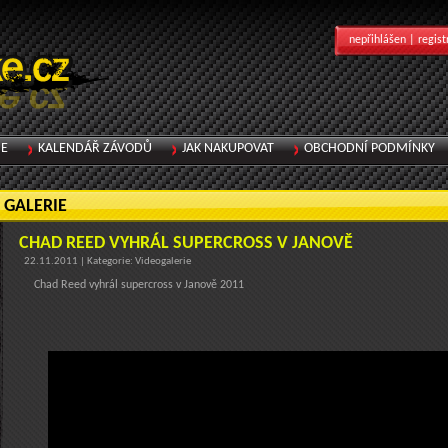
nepřihlášen |
regist
IE
KALENDÁŘ ZÁVODŮ
JAK NAKUPOVAT
OBCHODNÍ PODMÍNKY
GALERIE
CHAD REED VYHRÁL SUPERCROSS V JANOVĚ
22.11.2011 | Kategorie: Videogalerie
Chad Reed vyhrál supercross v Janově 2011