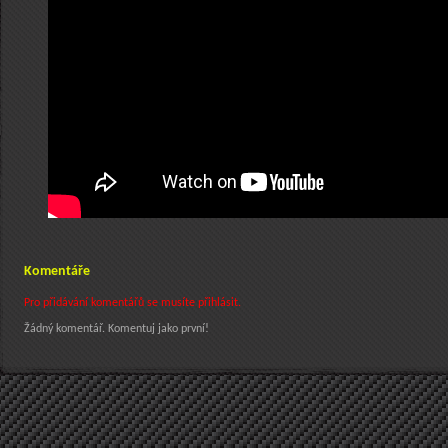
Komentáře
Pro přidávání komentářů se musíte přihlásit.
Žádný komentář. Komentuj jako první!