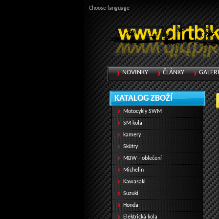
Choose language
NOVINKY
ČLÁNKY
GALER
KATALOG ZBOŽÍ
Motocykly SWM
SM kola
kamery
Skůtry
MBW - oblečení
Michelin
Kawasaki
Suzuki
Honda
Elektrická kola