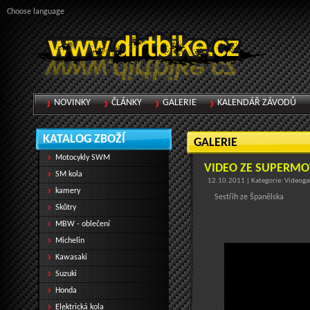
Choose language
NOVINKY
ČLÁNKY
GALERIE
KALENDÁŘ ZÁVODŮ
KATALOG ZBOŽÍ
GALERIE
Motocykly SWM
VIDEO ZE SUPERMO
SM kola
12.10.2011 | Kategorie: Videoga
kamery
Sestřih ze Španělska
Skůtry
MBW - oblečení
Michelin
Kawasaki
Suzuki
Honda
Elektrická kola