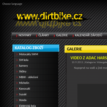
Choose language
NOVINKY
ČLÁNKY
GALERIE
KALENDÁŘ ZÁVODŮ
KATALOG ZBOŽÍ
GALERIE
Motocykly SWM
VIDEO Z ADAC HAR
SM kola
10.9.2011 | Kategorie: Videogale
kamery
Napoprvé na vodě a jiné mot
Skůtry
MBW - oblečení
Michelin
Kawasaki
Suzuki
Honda
Elektrická kola