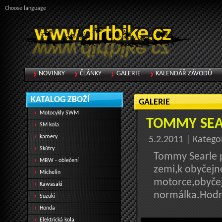
Choose language
NOVINKY
ČLÁNKY
GALERIE
KALENDÁŘ ZÁVODŮ
KATALOG ZBOŽÍ
GALERIE
Motocykly SWM
TOMMY SEA
SM kola
kamery
5.2.2011 | Katego
Skůtry
Tommy Searle p
MBW - oblečení
zemi,k obyčejn
Michelin
motorce,obyčej
Kawasaki
normálka.Hodn
Suzuki
Honda
Elektrická kola