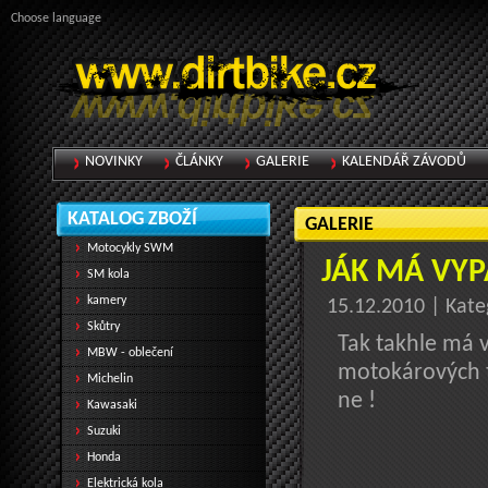
Choose language
NOVINKY
ČLÁNKY
GALERIE
KALENDÁŘ ZÁVODŮ
KATALOG ZBOŽÍ
GALERIE
Motocykly SWM
JÁK MÁ VY
SM kola
kamery
15.12.2010 | Kate
Skůtry
Tak takhle má 
MBW - oblečení
motokárových t
Michelin
ne !
Kawasaki
Suzuki
Honda
Elektrická kola