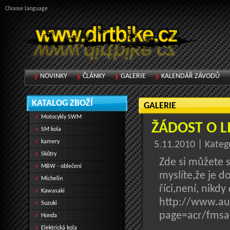
Choose language
NOVINKY
ČLÁNKY
GALERIE
KALENDÁŘ ZÁVODŮ
KATALOG ZBOŽÍ
GALERIE
Motocykly SWM
ŽÁDOST O L
SM kola
kamery
5.11.2010 | Kateg
Skůtry
Zde si můžete s
MBW - oblečení
myslíte,že je d
Michelin
říci,není, nikdy
Kawasaki
http://www.au
Suzuki
page=acr/fmsa
Honda
Elektrická kola