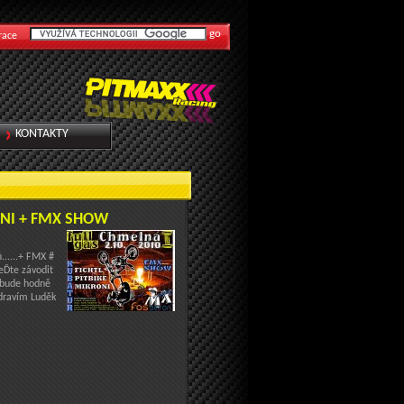
race
KONTAKTY
ONI + FMX SHOW
......+ FMX #
eĎte závodit
e bude hodně
zdravím Luděk