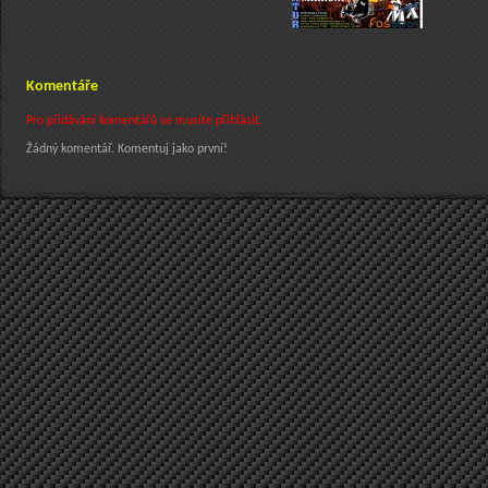
Komentáře
Pro přidávání komentářů se musíte přihlásit.
Žádný komentář. Komentuj jako první!