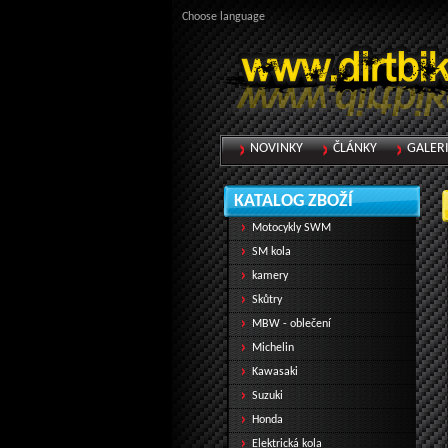
Choose language
NOVINKY
ČLÁNKY
GALER
KATALOG ZBOŽÍ
Motocykly SWM
SM kola
kamery
Skůtry
MBW - oblečení
Michelin
Kawasaki
Suzuki
Honda
Elektrická kola