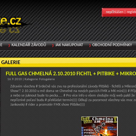
nepřihlášen |
regist
IE
KALENDÁŘ ZÁVODŮ
JAK NAKUPOVAT
OBCHODNÍ PODMÍNKY
GALERIE
FULL GAS CHMELNÁ 2.10.2010 FICHTL + PITBIKE + MIKR
16.9.2010 | Kategorie: Fotogalerie
Zdravím všechny # Srdečně vás zvu na profesionální závody Pitbiků - fichtlů a Mikronů
Show!! 2.10.2010 u mě doma ve Chmelné na nových parcích FMX a MX mini))) # Přij
a nebo se juknout bude to pecka..... # Pro více info o všem sledujte můj web pakli ž
nepříznivé počasí budu # překládat termín)))) Děkuji za pozornost všechny vás moc 
Jankovský # rider a promotér FMX show Pitbike))))