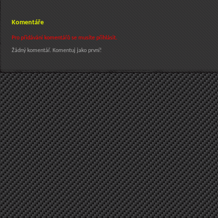
Komentáře
Pro přidávání komentářů se musíte přihlásit.
Žádný komentář. Komentuj jako první!