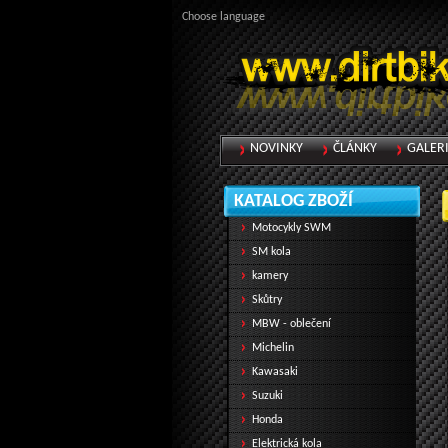
Choose language
NOVINKY
ČLÁNKY
GALER
KATALOG ZBOŽÍ
Motocykly SWM
SM kola
kamery
Skůtry
MBW - oblečení
Michelin
Kawasaki
Suzuki
Honda
Elektrická kola