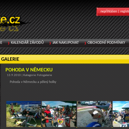
nepřihlášen |
regist
IE
KALENDÁŘ ZÁVODŮ
JAK NAKUPOVAT
OBCHODNÍ PODMÍNKY
GALERIE
POHODA V NĚMECKU
13.9.2010 | Kategorie: Fotogalerie
Pohoda v Německu a pěkný holky