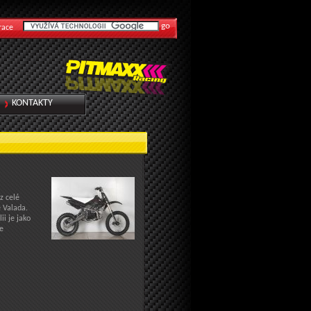
race
KONTAKTY
z celé
e Valada.
i je jako
se