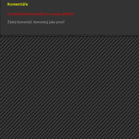
Komentáře
Pro přidávání komentářů se musíte přihlásit.
Žádný komentář. Komentuj jako první!