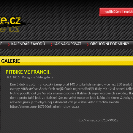
nepřihlášen |
regist
IE
KALENDÁŘ ZÁVODŮ
JAK NAKUPOVAT
OBCHODNÍ PODMÍNKY
GALERIE
PITBIKE VE FRANCII.
8.5.2010 | Kategorie: Videogalerie
Dne 5 dubna začal francouzký šampionát MX pitbike kde se sjelo více než 250 jezdců 
evropy. Vítězství ve všech třech rozjížďkách nejprestižnější třídy MX 12 si odnesl Mik
Nutno podotknout ,že Valada známe osobně z Italskejch superkrosovejch závodů,v Itáli
doma,proto také jede za Italskej tým,na velké motorce jede kládu,ale skoro vždycky 
rozvětvil,jinak je to obyčejnej žabožrout.Zde je krátké video z těchto závodů.
http://vimeo.com/10799065 zdroj:motovirus.cz
http://vimeo.com/10799065