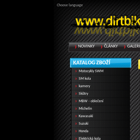
Choose language
NOVINKY
ČLÁNKY
GALER
KATALOG ZBOŽÍ
Motocykly SWM
SM kola
kamery
Skůtry
MBW - oblečení
Michelin
Kawasaki
Suzuki
Honda
Elektrická kola