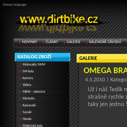
Choose language
NOVINKY
ČLÁNKY
GALERIE
KALENDÁŘ ZÁVODŮ
KATALOG ZBOŽÍ
GALERIE
Motocykly SWM
OMEGA BR
SM kola
kamery
4.5.2010 | Katego
Skůtry
Už i náš Tedík
MBW - oblečení
strašně rychle
Michelin
taky jen jednu 
Kawasaki
Suzuki
Honda
Elektrická kola