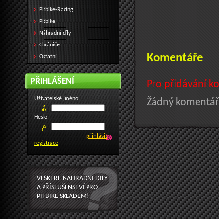
Pitbike-Racing
Pitbike
Náhradní díly
Chrániče
Komentáře
Ostatní
PŘIHLÁŠENÍ
Pro přidávání ko
Uživatelské jméno
Žádný komentář.
Heslo
registrace
VEŠKERÉ NÁHRADNÍ DÍLY
A PŘÍSLUŠENSTVÍ PRO
PITBIKE SKLADEM!