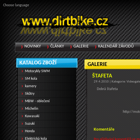
Choose language
NOVINKY
ČLÁNKY
GALERIE
KALENDÁŘ ZÁVODŮ
KATALOG ZBOŽÍ
GALERIE
Motocykly SWM
ŠTAFETA
SM kola
29.4.2010 | Kategorie: Videogale
kamery
Dobrá štafeta
Skůtry
MBW - oblečení
Michelin
http://mot
Kawasaki
Suzuki
Komentáře
Honda
Elektrická kola
Pro přidávání komentářů se mus