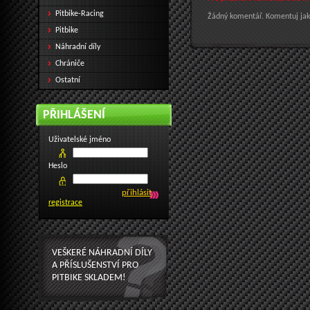
Pitbike-Racing
Žádný komentář. Komentuj jak
Pitbike
Náhradní díly
Chrániče
Ostatní
PŘIHLÁŠENÍ
Uživatelské jméno
Heslo
registrace
VEŠKERÉ NÁHRADNÍ DÍLY
A PŘÍSLUŠENSTVÍ PRO
PITBIKE SKLADEM!