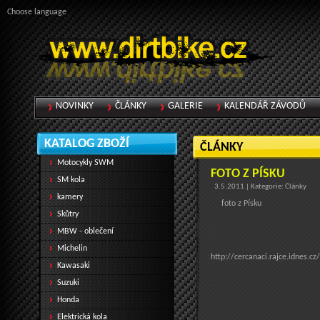
Choose language
NOVINKY
ČLÁNKY
GALERIE
KALENDÁŘ ZÁVODŮ
KATALOG ZBOŽÍ
ČLÁNKY
Motocykly SWM
FOTO Z PÍSKU
SM kola
3.5.2011 | Kategorie: Články
kamery
foto z Písku
Skůtry
MBW - oblečení
Michelin
http://cercanaci.rajce.idnes
Kawasaki
Suzuki
Honda
Elektrická kola